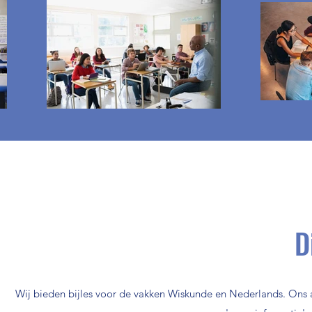
D
Wij bieden bijles voor de vakken Wiskunde en Nederlands. Ons a